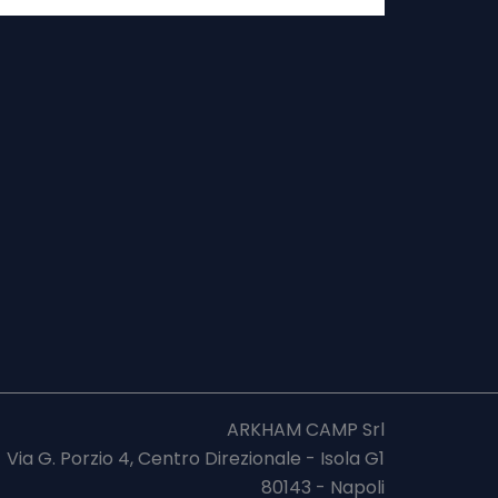
ARKHAM CAMP Srl
Via G. Porzio 4, Centro Direzionale - Isola G1
80143 - Napoli