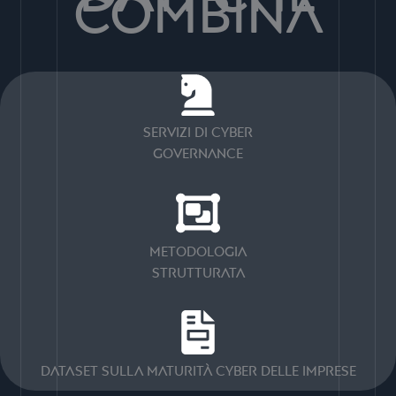
combina
Servizi di Cyber
Governance
Metodologia
Strutturata
Dataset sulla maturità cyber delle imprese