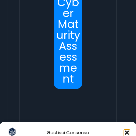
Cyb
er
Mat
urity
Ass
ess
me
nt
Gestisci Consenso