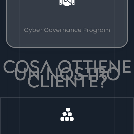
Cyber Governance Program
Cosa ottiene
un nostro
cliente?