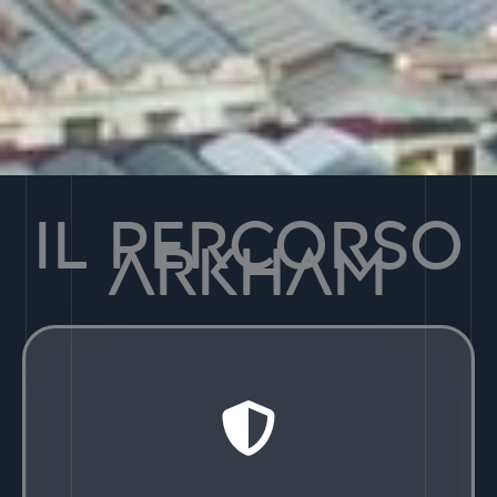
IL PERCORSO
ARKHAM